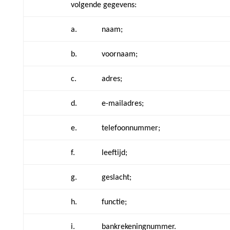
volgende gegevens:
a.
naam;
b.
voornaam;
c.
adres;
d.
e-mailadres;
e.
telefoonnummer;
f.
leeftijd;
g.
geslacht;
h.
functie;
i.
bankrekeningnummer.